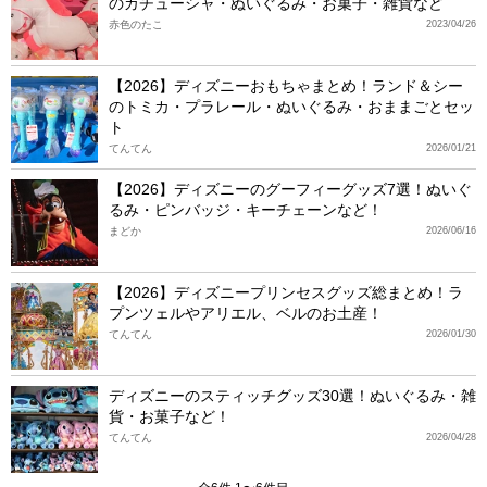
のカチューシャ・ぬいぐるみ・お菓子・雑貨など
赤色のたこ
2023/04/26
【2026】ディズニーおもちゃまとめ！ランド＆シー
のトミカ・プラレール・ぬいぐるみ・おままごとセッ
ト
てんてん
2026/01/21
【2026】ディズニーのグーフィーグッズ7選！ぬいぐ
るみ・ピンバッジ・キーチェーンなど！
まどか
2026/06/16
【2026】ディズニープリンセスグッズ総まとめ！ラ
プンツェルやアリエル、ベルのお土産！
てんてん
2026/01/30
ディズニーのスティッチグッズ30選！ぬいぐるみ・雑
貨・お菓子など！
てんてん
2026/04/28