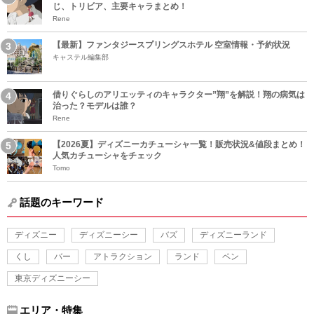
じ、トリビア、主要キャラまとめ！
Rene
【最新】ファンタジースプリングスホテル 空室情報・予約状況
キャステル編集部
借りぐらしのアリエッティのキャラクター”翔”を解説！翔の病気は
治った？モデルは誰？
Rene
【2026夏】ディズニーカチューシャ一覧！販売状況&値段まとめ！
人気カチューシャをチェック
Tomo
話題のキーワード
ディズニー
ディズニーシー
バズ
ディズニーランド
くし
バー
アトラクション
ランド
ペン
東京ディズニーシー
エリア・特集