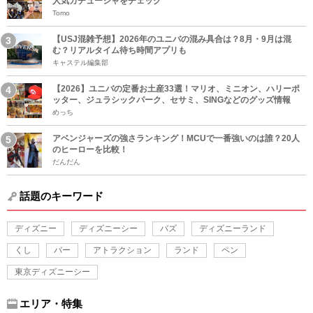
人気カチューシャをチェック
Tomo
【USJ混雑予想】2026年のユニバの混み具合は？8月・9月は混
む？リアルタイム待ち時間アプリも
キャステル編集部
【2026】ユニバの定番お土産33選！マリオ、ミニオン、ハリーポ
ッター、ジュラシックパーク、セサミ、SINGなどのグッズ情報
めっち
アベンジャーズの強さランキング！MCUで一番強いのは誰？20人
のヒーローを比較！
だんだん
話題のキーワード
ディズニー
ディズニーシー
バズ
ディズニーランド
くし
バー
アトラクション
ランド
ペン
東京ディズニーシー
エリア・特集