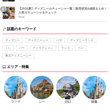
【2026夏】ディズニーカチューシャ一覧！販売状況&値段まとめ！
人気カチューシャをチェック
Tomo
話題のキーワード
ディズニー
ディズニーシー
バズ
ディズニーランド
くし
バー
アトラクション
ランド
ペン
東京ディズニーシー
エリア・特集
ランド
シー
USJ
特集