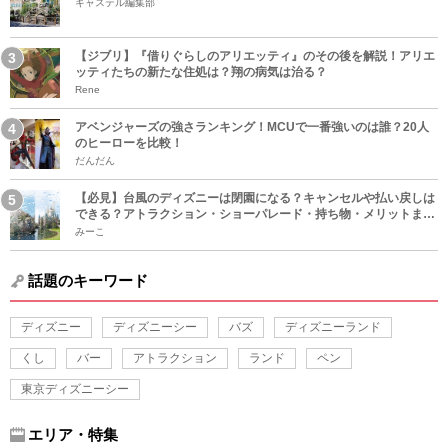
キャステル編集部
【ジブリ】『借りぐらしのアリエッティ』のその後を解説！アリエ
ッティたちの新たな住処は？翔の病気は治る？
Rene
アベンジャーズの強さランキング！MCUで一番強いのは誰？20人
のヒーローを比較！
だんだん
【必見】台風のディズニーは閉園になる？キャンセルや払い戻しは
できる？アトラクション・ショーパレード・持ち物・メリットまと
め！
みーこ
話題のキーワード
ディズニー
ディズニーシー
バズ
ディズニーランド
くし
バー
アトラクション
ランド
ペン
東京ディズニーシー
エリア・特集