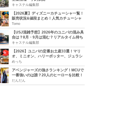
キャステル編集部
【2026夏】ディズニーカチューシャ一覧！
販売状況&値段まとめ！人気カチューシャ
をチェック
Tomo
【USJ混雑予想】2026年のユニバの混み具
合は？8月・9月は混む？リアルタイム待ち
時間アプリも
キャステル編集部
【2026】ユニバの定番お土産33選！マリ
オ、ミニオン、ハリーポッター、ジュラシ
ックパーク、セサミ、SINGなどのグッズ情
めっち
報
アベンジャーズの強さランキング！MCUで
一番強いのは誰？20人のヒーローを比較！
だんだん