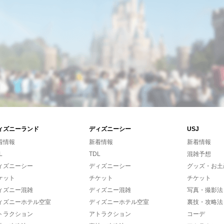
ィズニーランド
ディズニーシー
USJ
着情報
新着情報
新着情報
L
TDL
混雑予想
ィズニーシー
ディズニーシー
グッズ・お土
ケット
チケット
チケット
ィズニー混雑
ディズニー混雑
写真・撮影法
ィズニーホテル空室
ディズニーホテル空室
裏技・攻略法
トラクション
アトラクション
コーデ