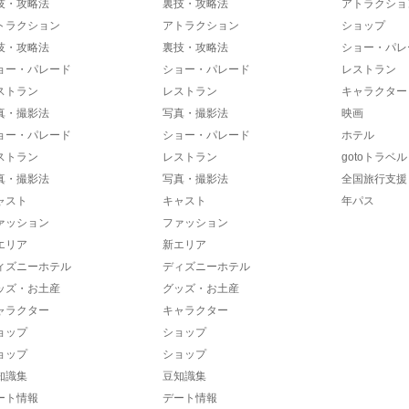
技・攻略法
裏技・攻略法
アトラクショ
トラクション
アトラクション
ショップ
技・攻略法
裏技・攻略法
ショー・パレ
ョー・パレード
ショー・パレード
レストラン
ストラン
レストラン
キャラクター
真・撮影法
写真・撮影法
映画
ョー・パレード
ショー・パレード
ホテル
ストラン
レストラン
gotoトラベル
真・撮影法
写真・撮影法
全国旅行支援
ャスト
キャスト
年パス
ァッション
ファッション
エリア
新エリア
ィズニーホテル
ディズニーホテル
ッズ・お土産
グッズ・お土産
ャラクター
キャラクター
ョップ
ショップ
ョップ
ショップ
知識集
豆知識集
ート情報
デート情報