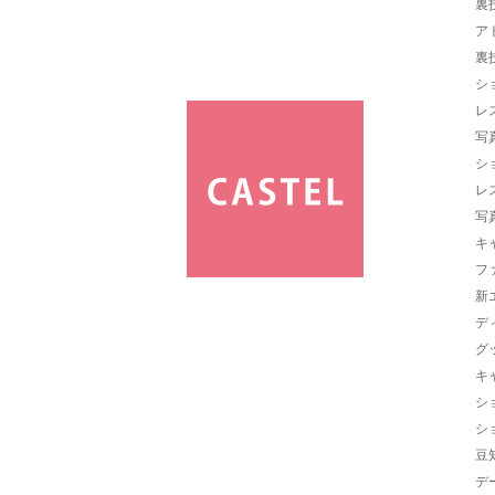
裏
ア
裏
シ
レ
写
シ
レ
写
キ
フ
新
デ
グ
キ
シ
シ
豆
デ