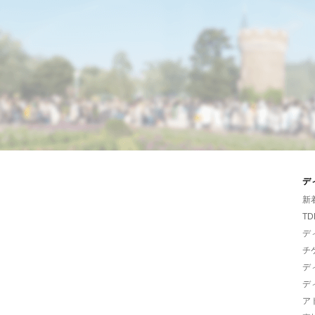
デ
新
TD
デ
チ
デ
デ
ア