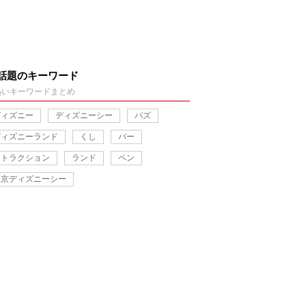
話題のキーワード
熱いキーワードまとめ
ディズニー
ディズニーシー
バズ
ディズニーランド
くし
バー
アトラクション
ランド
ペン
東京ディズニーシー