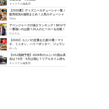
キャステル編集部
【2026夏】ディズニーカチューシャ一覧！
販売状況&値段まとめ！人気カチューシャ
をチェック
Tomo
アベンジャーズの強さランキング！MCUで
一番強いのは誰？20人のヒーローを比較！
だんだん
【2026】ユニバの定番お土産33選！マリ
オ、ミニオン、ハリーポッター、ジュラシ
ックパーク、セサミ、SINGなどのグッズ情
めっち
報
【USJ混雑予想】2026年のユニバの混み具
合は？8月・9月は混む？リアルタイム待ち
時間アプリも
キャステル編集部