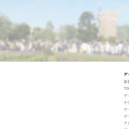
デ
新
TD
デ
チ
デ
デ
ア