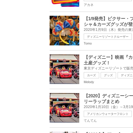
アカネ
【1/9発売】ピクサー・
シャ＆カーズグッズが登
ディズニーリゾートクルーザー
Tomo
【ディズニー】映画『カ
土産グッズ！
カーズ
グッズ
ディズニ
Melody
【2020】ディズニー
リーラップまとめ
アメリカンウォーターフロント
てんてん