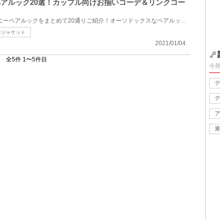
ーペアルック20選！カップル向けお揃いコーデ＆リンクコー
2023年冬にイチオシのディズニーペアルックをまとめて20通りご紹介！オーソドックスなペアルックから、...
ンジャケット
2021/01/04
全5件 1〜5件目
今