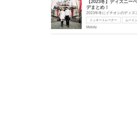
【2023冬】ディズニ
デまとめ！
ミッキートレーナー
ムート
Melody