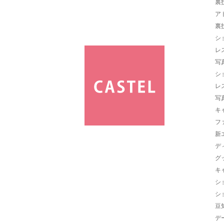
裏
ア
裏
シ
レ
写
シ
レ
写
キ
フ
新
デ
グ
キ
シ
シ
豆
デ