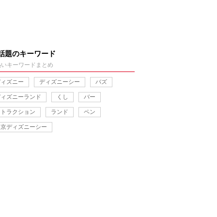
話題のキーワード
熱いキーワードまとめ
ディズニー
ディズニーシー
バズ
ディズニーランド
くし
バー
アトラクション
ランド
ペン
東京ディズニーシー