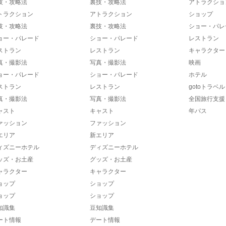
技・攻略法
裏技・攻略法
アトラクショ
トラクション
アトラクション
ショップ
技・攻略法
裏技・攻略法
ショー・パレ
ョー・パレード
ショー・パレード
レストラン
ストラン
レストラン
キャラクター
真・撮影法
写真・撮影法
映画
ョー・パレード
ショー・パレード
ホテル
ストラン
レストラン
gotoトラベル
真・撮影法
写真・撮影法
全国旅行支援
ャスト
キャスト
年パス
ァッション
ファッション
エリア
新エリア
ィズニーホテル
ディズニーホテル
ッズ・お土産
グッズ・お土産
ャラクター
キャラクター
ョップ
ショップ
ョップ
ショップ
知識集
豆知識集
ート情報
デート情報