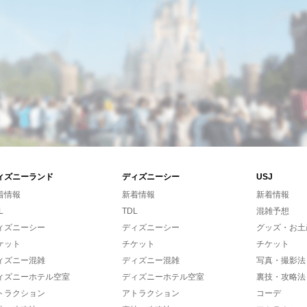
ィズニーランド
ディズニーシー
USJ
着情報
新着情報
新着情報
L
TDL
混雑予想
ィズニーシー
ディズニーシー
グッズ・お土
ケット
チケット
チケット
ィズニー混雑
ディズニー混雑
写真・撮影法
ィズニーホテル空室
ディズニーホテル空室
裏技・攻略法
トラクション
アトラクション
コーデ