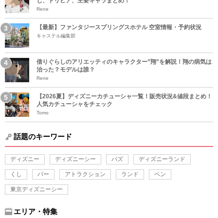
じ、トリビア、主要キャラまとめ！
Rene
【最新】ファンタジースプリングスホテル 空室情報・予約状況
キャステル編集部
借りぐらしのアリエッティのキャラクター”翔”を解説！翔の病気は
治った？モデルは誰？
Rene
【2026夏】ディズニーカチューシャ一覧！販売状況&値段まとめ！
人気カチューシャをチェック
Tomo
話題のキーワード
ディズニー
ディズニーシー
バズ
ディズニーランド
くし
バー
アトラクション
ランド
ペン
東京ディズニーシー
エリア・特集