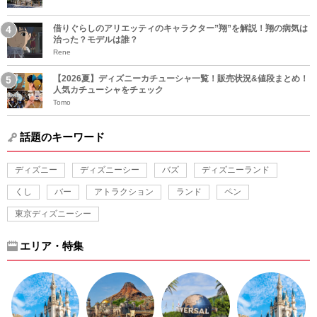
借りぐらしのアリエッティのキャラクター”翔”を解説！翔の病気は
治った？モデルは誰？
Rene
【2026夏】ディズニーカチューシャ一覧！販売状況&値段まとめ！
人気カチューシャをチェック
Tomo
話題のキーワード
ディズニー
ディズニーシー
バズ
ディズニーランド
くし
バー
アトラクション
ランド
ペン
東京ディズニーシー
エリア・特集