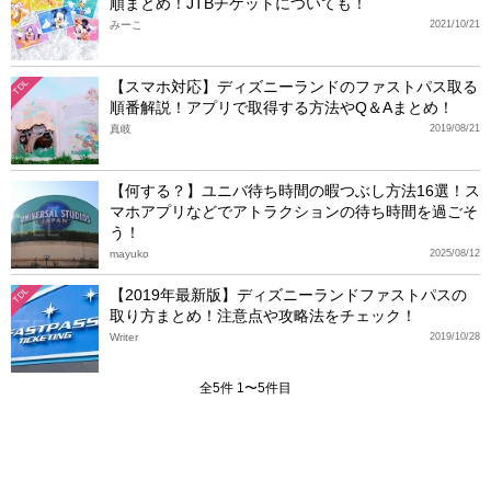
順まとめ！JTBチケットについても！
みーこ
2021/10/21
【スマホ対応】ディズニーランドのファストパス取る
TDL
順番解説！アプリで取得する方法やQ＆Aまとめ！
真岐
2019/08/21
【何する？】ユニバ待ち時間の暇つぶし方法16選！ス
マホアプリなどでアトラクションの待ち時間を過ごそ
う！
mayuko
2025/08/12
【2019年最新版】ディズニーランドファストパスの
TDL
取り方まとめ！注意点や攻略法をチェック！
Writer
2019/10/28
全5件 1〜5件目