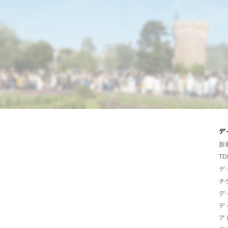
デ
新
TD
デ
チ
デ
デ
ア