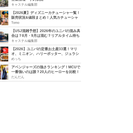
キャステル編集部
【2026夏】ディズニーカチューシャ一覧！
販売状況&値段まとめ！人気カチューシャ
をチェック
Tomo
【USJ混雑予想】2026年のユニバの混み具
合は？8月・9月は混む？リアルタイム待ち
時間アプリも
キャステル編集部
【2026】ユニバの定番お土産33選！マリ
オ、ミニオン、ハリーポッター、ジュラシ
ックパーク、セサミ、SINGなどのグッズ情
めっち
報
アベンジャーズの強さランキング！MCUで
一番強いのは誰？20人のヒーローを比較！
だんだん