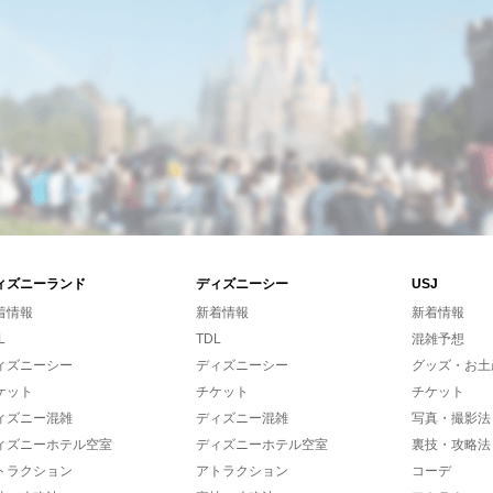
ィズニーランド
ディズニーシー
USJ
着情報
新着情報
新着情報
L
TDL
混雑予想
ィズニーシー
ディズニーシー
グッズ・お土
ケット
チケット
チケット
ィズニー混雑
ディズニー混雑
写真・撮影法
ィズニーホテル空室
ディズニーホテル空室
裏技・攻略法
トラクション
アトラクション
コーデ