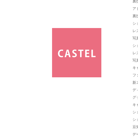
裏
ア
裏
シ
レ
写
シ
レ
写
キ
フ
新
デ
グ
キ
シ
シ
豆
デ