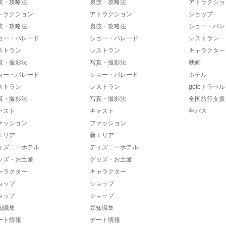
技・攻略法
裏技・攻略法
アトラクショ
トラクション
アトラクション
ショップ
技・攻略法
裏技・攻略法
ショー・パレ
ョー・パレード
ショー・パレード
レストラン
ストラン
レストラン
キャラクター
真・撮影法
写真・撮影法
映画
ョー・パレード
ショー・パレード
ホテル
ストラン
レストラン
gotoトラベル
真・撮影法
写真・撮影法
全国旅行支援
ャスト
キャスト
年パス
ァッション
ファッション
エリア
新エリア
ィズニーホテル
ディズニーホテル
ッズ・お土産
グッズ・お土産
ャラクター
キャラクター
ョップ
ショップ
ョップ
ショップ
知識集
豆知識集
ート情報
デート情報