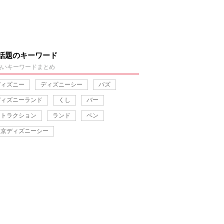
話題のキーワード
熱いキーワードまとめ
ディズニー
ディズニーシー
バズ
ディズニーランド
くし
バー
アトラクション
ランド
ペン
東京ディズニーシー