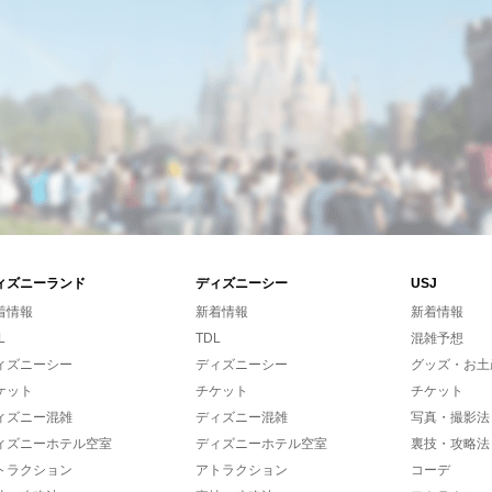
ィズニーランド
ディズニーシー
USJ
着情報
新着情報
新着情報
L
TDL
混雑予想
ィズニーシー
ディズニーシー
グッズ・お土
ケット
チケット
チケット
ィズニー混雑
ディズニー混雑
写真・撮影法
ィズニーホテル空室
ディズニーホテル空室
裏技・攻略法
トラクション
アトラクション
コーデ