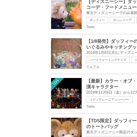
【ディズニーシー】ダッ
コーデ・フードメニュー
ダッフィー
ガッレリーア
Tomo
【1/8発売】ダッフィ
いぐるみやキッチングッ
ハートウォーミングデイズ
てんてん
TDS
【最新】カラー・オブ・
演キャラクター
メディテレーニアンハーバー
Tomo
【TDS限定】ダッフィ
のトートバッグ