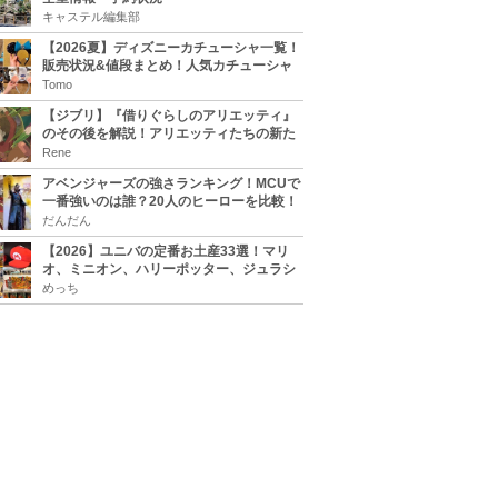
キャステル編集部
【2026夏】ディズニーカチューシャ一覧！
販売状況&値段まとめ！人気カチューシャ
をチェック
Tomo
【ジブリ】『借りぐらしのアリエッティ』
のその後を解説！アリエッティたちの新た
な住処は？翔の病気は治る？
Rene
アベンジャーズの強さランキング！MCUで
一番強いのは誰？20人のヒーローを比較！
だんだん
【2026】ユニバの定番お土産33選！マリ
オ、ミニオン、ハリーポッター、ジュラシ
ックパーク、セサミ、SINGなどのグッズ情
めっち
報