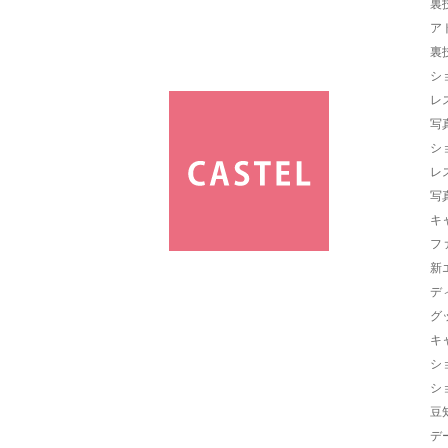
裏
ア
裏
シ
レ
写
シ
レ
写
キ
フ
新
デ
グ
キ
シ
シ
豆
デ