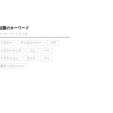
話題のキーワード
熱いキーワードまとめ
ディズニー
ディズニーシー
バズ
ディズニーランド
くし
バー
アトラクション
ランド
ペン
東京ディズニーシー