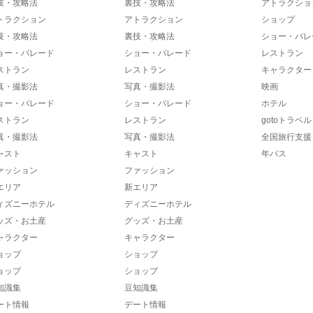
技・攻略法
裏技・攻略法
アトラクショ
トラクション
アトラクション
ショップ
技・攻略法
裏技・攻略法
ショー・パレ
ョー・パレード
ショー・パレード
レストラン
ストラン
レストラン
キャラクター
真・撮影法
写真・撮影法
映画
ョー・パレード
ショー・パレード
ホテル
ストラン
レストラン
gotoトラベル
真・撮影法
写真・撮影法
全国旅行支援
ャスト
キャスト
年パス
ァッション
ファッション
エリア
新エリア
ィズニーホテル
ディズニーホテル
ッズ・お土産
グッズ・お土産
ャラクター
キャラクター
ョップ
ショップ
ョップ
ショップ
知識集
豆知識集
ート情報
デート情報