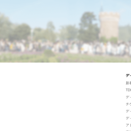
デ
新
TD
デ
チ
デ
デ
ア