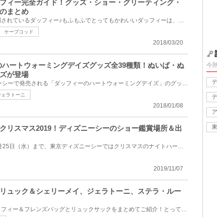
フィー完全ガイド！グッズ・ショー・グリーティング・
のまとめ
東京ディズニーシーでのみ展開されているダッフィー♪もふもふでとってもかわいいダッフィーは、元の名前...
ケープコッド
2018/03/20
ーのハートウォーミングデイズグッズ全39種類！ぬいば・ぬ
今
ズが登場
2018年1月8日(月)にディズニーシーで発売される「ダッフィーのハートウォーミングデイズ」のグッズをま...
ジェラトーニ
2018/01/08
クリスマス2019！ディズニーシーのショー鑑賞場所＆出
2019年11月8日（金）から12月25日（水）まで、東京ディズニーシーではクリスマスのナイトハーバーショー...
2019/11/07
ーリュック＆シェリーメイ、ジェラトーニ、ステラ・ルー
東京ディズニーシー限定のダッフィー＆フレンズバッグとリュックサックをまとめてご紹介！とってもかわ...