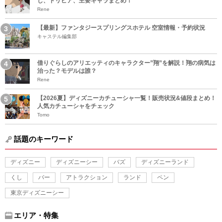
じ、トリビア、主要キャラまとめ！
Rene
【最新】ファンタジースプリングスホテル 空室情報・予約状況
キャステル編集部
借りぐらしのアリエッティのキャラクター”翔”を解説！翔の病気は
治った？モデルは誰？
Rene
【2026夏】ディズニーカチューシャ一覧！販売状況&値段まとめ！
人気カチューシャをチェック
Tomo
話題のキーワード
ディズニー
ディズニーシー
バズ
ディズニーランド
くし
バー
アトラクション
ランド
ペン
東京ディズニーシー
エリア・特集