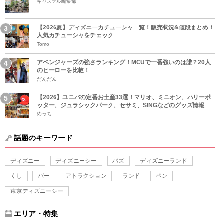
キャステル編集部
【2026夏】ディズニーカチューシャ一覧！販売状況&値段まとめ！
人気カチューシャをチェック
Tomo
アベンジャーズの強さランキング！MCUで一番強いのは誰？20人
のヒーローを比較！
だんだん
【2026】ユニバの定番お土産33選！マリオ、ミニオン、ハリーポ
ッター、ジュラシックパーク、セサミ、SINGなどのグッズ情報
めっち
話題のキーワード
ディズニー
ディズニーシー
バズ
ディズニーランド
くし
バー
アトラクション
ランド
ペン
東京ディズニーシー
エリア・特集