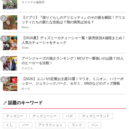
キャステル編集部
【ジブリ】『借りぐらしのアリエッティ』のその後を解説！アリエ
ッティたちの新たな住処は？翔の病気は治る？
Rene
【2026夏】ディズニーカチューシャ一覧！販売状況&値段まとめ！
人気カチューシャをチェック
Tomo
アベンジャーズの強さランキング！MCUで一番強いのは誰？20人
のヒーローを比較！
だんだん
【2026】ユニバの定番お土産33選！マリオ、ミニオン、ハリーポ
ッター、ジュラシックパーク、セサミ、SINGなどのグッズ情報
めっち
話題のキーワード
ディズニー
ディズニーシー
バズ
ディズニーランド
くし
バー
アトラクション
ランド
ペン