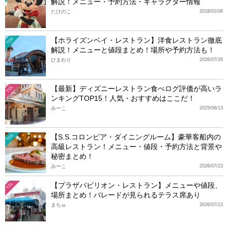
解説！メニュー・予約方法・キャラクター情報
たけのこ
2018/01/08
【ホライズンベイ・レストラン】洋食レストラン徹底
TDS
解説！メニューと値段まとめ！場所や予約方法も！
ひまわり
2026/07/28
【最新】ディズニーレストラン食べログ評価が高いラ
TDL
ンキングTOP15！人気・おすすめはここだ！
みーこ
2025/08/13
【S.S.コロンビア・ダイニングルーム】豪華客船内の
TDS
高級レストラン！メニュー・値段・予約方法と背景や
秘密まとめ！
みーこ
2026/07/23
【プラザパビリオン・レストラン】メニューや値段、
TDL
場所まとめ！パレードが見られるテラス席あり
まちゅ
2026/07/13