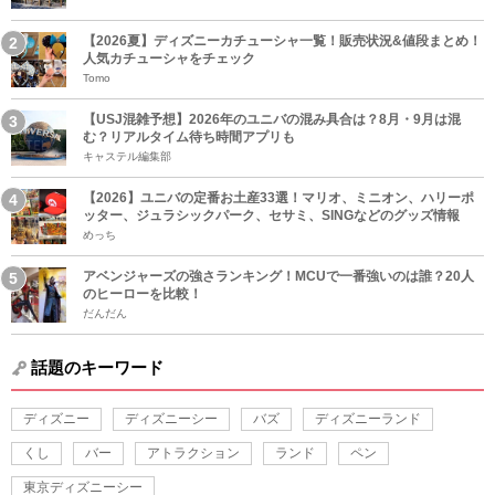
【2026夏】ディズニーカチューシャ一覧！販売状況&値段まとめ！
人気カチューシャをチェック
Tomo
【USJ混雑予想】2026年のユニバの混み具合は？8月・9月は混
む？リアルタイム待ち時間アプリも
キャステル編集部
【2026】ユニバの定番お土産33選！マリオ、ミニオン、ハリーポ
ッター、ジュラシックパーク、セサミ、SINGなどのグッズ情報
めっち
アベンジャーズの強さランキング！MCUで一番強いのは誰？20人
のヒーローを比較！
だんだん
話題のキーワード
ディズニー
ディズニーシー
バズ
ディズニーランド
くし
バー
アトラクション
ランド
ペン
東京ディズニーシー