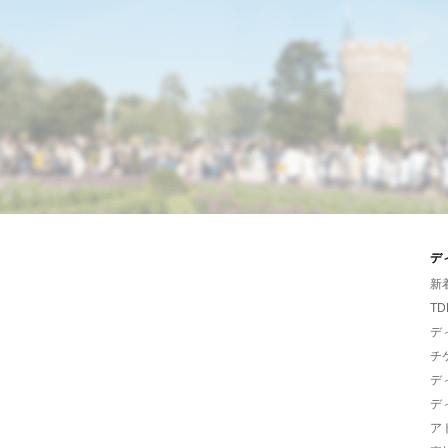
デ
新
TD
デ
チ
デ
デ
ア