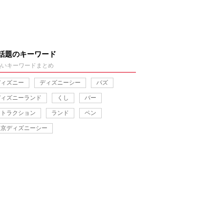
話題のキーワード
熱いキーワードまとめ
ディズニー
ディズニーシー
バズ
ディズニーランド
くし
バー
アトラクション
ランド
ペン
東京ディズニーシー