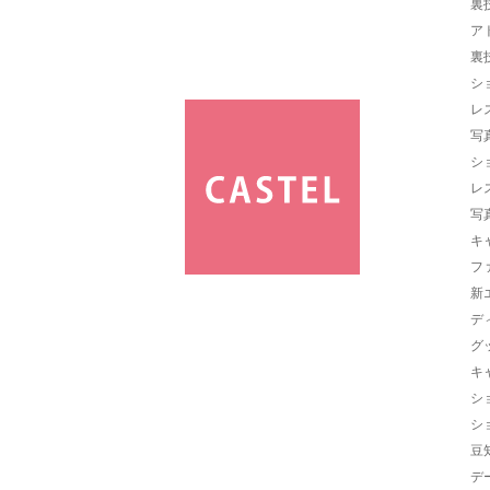
裏
ア
裏
シ
レ
写
シ
レ
写
キ
フ
新
デ
グ
キ
シ
シ
豆
デ