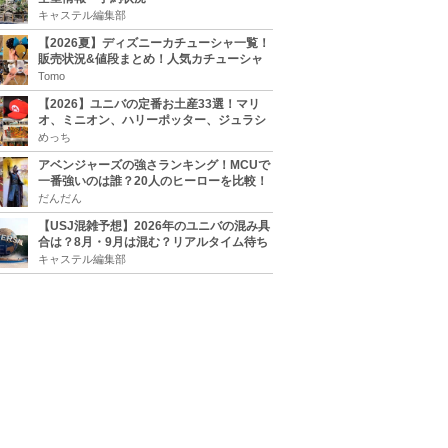
キャステル編集部
【2026夏】ディズニーカチューシャ一覧！
販売状況&値段まとめ！人気カチューシャ
をチェック
Tomo
【2026】ユニバの定番お土産33選！マリ
オ、ミニオン、ハリーポッター、ジュラシ
ックパーク、セサミ、SINGなどのグッズ情
めっち
報
アベンジャーズの強さランキング！MCUで
一番強いのは誰？20人のヒーローを比較！
だんだん
【USJ混雑予想】2026年のユニバの混み具
合は？8月・9月は混む？リアルタイム待ち
時間アプリも
キャステル編集部