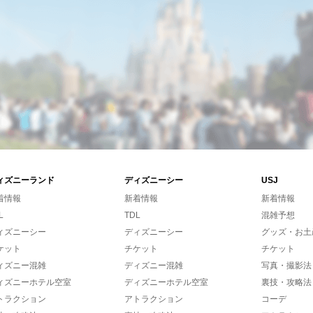
ィズニーランド
ディズニーシー
USJ
着情報
新着情報
新着情報
L
TDL
混雑予想
ィズニーシー
ディズニーシー
グッズ・お土
ケット
チケット
チケット
ィズニー混雑
ディズニー混雑
写真・撮影法
ィズニーホテル空室
ディズニーホテル空室
裏技・攻略法
トラクション
アトラクション
コーデ