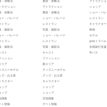
技・攻略法
裏技・攻略法
アトラクショ
トラクション
アトラクション
ショップ
技・攻略法
裏技・攻略法
ショー・パレ
ョー・パレード
ショー・パレード
レストラン
ストラン
レストラン
キャラクター
真・撮影法
写真・撮影法
映画
ョー・パレード
ショー・パレード
ホテル
ストラン
レストラン
gotoトラベル
真・撮影法
写真・撮影法
全国旅行支援
ャスト
キャスト
年パス
ァッション
ファッション
エリア
新エリア
ィズニーホテル
ディズニーホテル
ッズ・お土産
グッズ・お土産
ャラクター
キャラクター
ョップ
ショップ
ョップ
ショップ
知識集
豆知識集
ート情報
デート情報