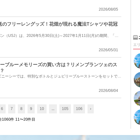
2026/08/05
葬送のフリーレングッズ！花畑が現れる魔法Tシャツや花冠
ユニバーサル･スタジオ･ジャパン（USJ）は、2026年5月30日(土)～2027年1月11日(月)の期間、「葬送のフリ...
エ
2026/05/31
リーブルーメモリーズの買い方は？リメンブランツェのス
？
開業25周年を迎える東京ディズニーシーでは、特別なボトルとジュビリーブルーストーンをセットで楽しむ...
2026/08/04
6
7
8
9
10
...
105
106
›
全1060件 11〜20件目