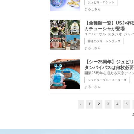
ジュビリーロケット
まるこさん
【全種類一覧】USJ×
カチューシャが登場
葬送のフリーレングッズ
まるこさん
【シー25周年】ジュビ
タンバイパスは何枚必要
ジュビリーブルーメモリーズ
まるこさん
‹
1
2
3
4
5