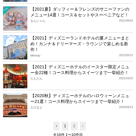
【2021夏】ダッフィー＆フレンズのサニーファンの
TDS
メニュー14選！コース＆セットやスーベニアなど！
るんにゃん
2021/06/03
【2021】ディズニーランドホテルの夏メニューまと
め！カンナ＆ドリーマーズ・ラウンジで楽しめる新
作！
Melody
2021/05/15
【2021】ディズニーホテルのイースター限定メニュ
ー全22種！コース料理からスイーツまで一挙紹介！
だんだん
2021/03/25
【2020秋】ディズニーホテルのハロウィーンメニュ
ー21選！コース料理からスイーツまで一挙紹介！
えびまよ
2020/09/13
‹
1
2
›
全16件 1〜10件目