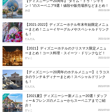
【ディズニーシー20周年】"タイム・トゥ・シャイ
TDS
ン！”のスーベニア9選！値段や販売場所などまとめ！
みほ
2021/11/18
【2021-2022】ディズニーホテル年末年始限定メニュ
ーまとめ！ニューイヤーグルメやスペシャルドリンク
も！
だんだん
2021/11/16
【2021】ディズニーホテルのクリスマス限定メニュ
ーまとめ！コース料理・スイーツ・ドリンクなど！
ぴょこ
2021/11/10
【ディズニーシー20周年のホテルメニュー】ミラコス
タのランチ＆ディナーまとめ！スペシャルドリンク
も！
だんだん
2021/07/20
【2021夏】ディズニーシー新メニュー20選！ダッフ
TDS
ィー＆フレンズのメニューからスーベニアまでご紹
介！
ぴょこ
2021/07/10