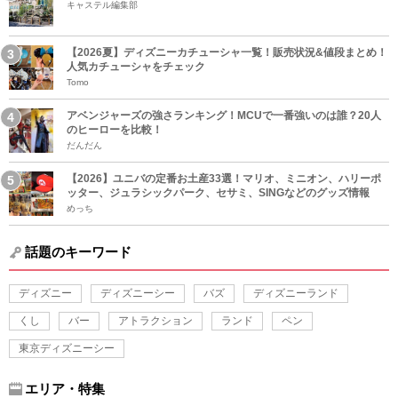
キャステル編集部
【2026夏】ディズニーカチューシャ一覧！販売状況&値段まとめ！
人気カチューシャをチェック
Tomo
アベンジャーズの強さランキング！MCUで一番強いのは誰？20人
のヒーローを比較！
だんだん
【2026】ユニバの定番お土産33選！マリオ、ミニオン、ハリーポ
ッター、ジュラシックパーク、セサミ、SINGなどのグッズ情報
めっち
話題のキーワード
ディズニー
ディズニーシー
バズ
ディズニーランド
くし
バー
アトラクション
ランド
ペン
東京ディズニーシー
エリア・特集