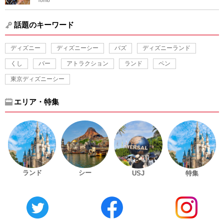
Tomo
話題のキーワード
ディズニー
ディズニーシー
バズ
ディズニーランド
くし
バー
アトラクション
ランド
ペン
東京ディズニーシー
エリア・特集
ランド
シー
USJ
特集