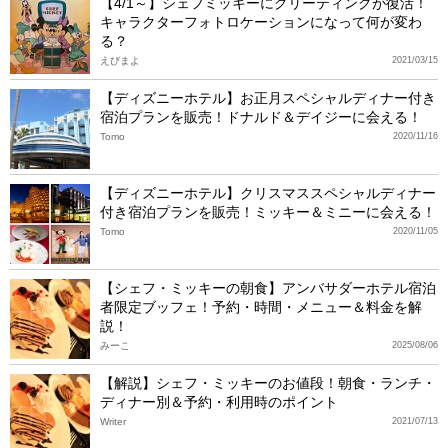
【4/1～】シェフミッキーにグリーティングが復活！
キャラクターフォトロケーションになって何が変わ
る？
えびまよ
2021/03/15
【ディズニーホテル】お正月スペシャルディナー付き
宿泊プランを販売！ドナルド＆デイジーに会える！
Tomo
2020/11/16
【ディズニーホテル】クリスマススペシャルディナー
付き宿泊プランを販売！ミッキー＆ミニーに会える！
Tomo
2020/11/05
【シェフ・ミッキーの朝食】アンバサダーホテル宿泊
者限定ブッフェ！予約・時間・メニュー＆料金を解
説！
みーこ
2025/08/06
【解説】シェフ・ミッキーのお値段！朝食・ランチ・
ディナー別＆予約・利用時のポイント
Writer
2021/07/13