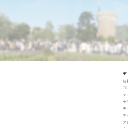
デ
新
TD
デ
チ
デ
デ
ア