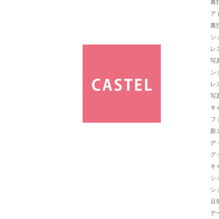
裏
ア
裏
シ
レ
写
シ
レ
写
キ
フ
新
デ
グ
キ
シ
シ
豆
デ