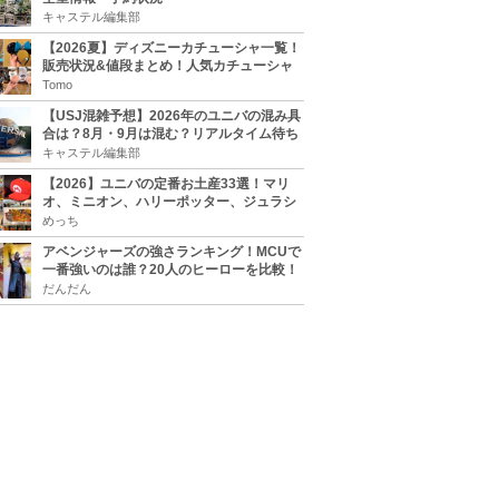
キャステル編集部
【2026夏】ディズニーカチューシャ一覧！
販売状況&値段まとめ！人気カチューシャ
をチェック
Tomo
【USJ混雑予想】2026年のユニバの混み具
合は？8月・9月は混む？リアルタイム待ち
時間アプリも
キャステル編集部
【2026】ユニバの定番お土産33選！マリ
オ、ミニオン、ハリーポッター、ジュラシ
ックパーク、セサミ、SINGなどのグッズ情
めっち
報
アベンジャーズの強さランキング！MCUで
一番強いのは誰？20人のヒーローを比較！
だんだん