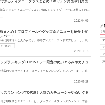
購入できるディズニーグッズまとめ！キッチン用品や日用品
100円ショップ「ダイソー」で購入できるディズニーグッズをご紹介します！ダイソーには数多くのディズニ...
ー
2021/04/09
報まとめ！プロフィールやグッズ＆メニューを紹介！ダ
今
ンバー！
クッキー・アンは、色々な食べ物に興味津々な犬の女の子。香港ディズニーランドでデビューし、現在では...
フライポテト
2020/10/15
グッズランキングTOP15！シー限定のぬいぐるみやカチュ
ピンク色の毛色とブルーの瞳が特徴のシェリーメイは、ダッフィー＆フレンズのメンバーであり、東京ディ...
2020/09/28
グッズランキングTOP10！人気のカチューシャやぬいぐる
パステルパープルの毛色と長い耳が印象的なステラ・ルーは、ダッフィー＆フレンズのメンバーであり、東...