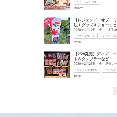
パステルパープル
Melody
TDL
【レジェンド・オブ・ミ
法！グッズ＆ショーまと
バナーデザイン
シーサーペ
ayaka
【2/28発売】ディズ
ト＆タンブラーなど！
ウォッシュタオル
リップバ
Tomo
‹