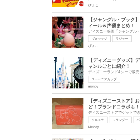
ぴょこ
【ジャングル・ブック】
ィール＆声優まとめ！
ヴォヤッジ
ラジャー
ぴょこ
【ディズニーグッズ】デ
ャンルごとに紹介！
スーベニアカップ
monpy
【ディズニーストア】お
ど！ブランドコラボも！
クルエラ
フランダー
パ
Melody