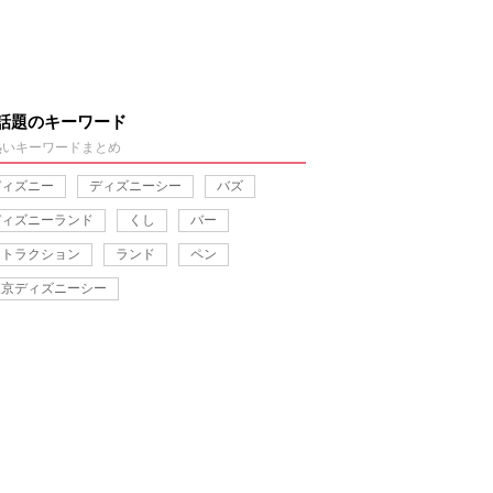
話題のキーワード
熱いキーワードまとめ
ディズニー
ディズニーシー
バズ
ディズニーランド
くし
バー
アトラクション
ランド
ペン
東京ディズニーシー