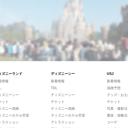
ィズニーランド
ディズニーシー
USJ
着情報
新着情報
新着情報
L
TDL
混雑予想
ィズニーシー
ディズニーシー
グッズ・お土
ケット
チケット
チケット
ィズニー混雑
ディズニー混雑
写真・撮影法
ィズニーホテル空室
ディズニーホテル空室
裏技・攻略法
トラクション
アトラクション
コーデ