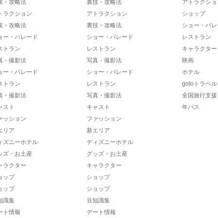
技・攻略法
裏技・攻略法
アトラクショ
トラクション
アトラクション
ショップ
技・攻略法
裏技・攻略法
ショー・パレ
ョー・パレード
ショー・パレード
レストラン
ストラン
レストラン
キャラクター
真・撮影法
写真・撮影法
映画
ョー・パレード
ショー・パレード
ホテル
ストラン
レストラン
gotoトラベル
真・撮影法
写真・撮影法
全国旅行支援
ャスト
キャスト
年パス
ァッション
ファッション
エリア
新エリア
ィズニーホテル
ディズニーホテル
ッズ・お土産
グッズ・お土産
ャラクター
キャラクター
ョップ
ショップ
ョップ
ショップ
知識集
豆知識集
ート情報
デート情報