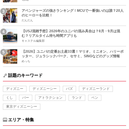
アベンジャーズの強さランキング！MCUで一番強いのは誰？20人
のヒーローを比較！
だんだん
【USJ混雑予想】2026年のユニバの混み具合は？8月・9月は混
む？リアルタイム待ち時間アプリも
キャステル編集部
【2026】ユニバの定番お土産33選！マリオ、ミニオン、ハリーポ
ッター、ジュラシックパーク、セサミ、SINGなどのグッズ情報
めっち
話題のキーワード
ディズニー
ディズニーシー
バズ
ディズニーランド
くし
バー
アトラクション
ランド
ペン
東京ディズニーシー
エリア・特集