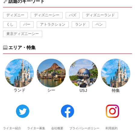
話題のキーワード
ディズニー
ディズニーシー
バズ
ディズニーランド
くし
バー
アトラクション
ランド
ペン
東京ディズニーシー
エリア・特集
ランド
シー
USJ
特集
ライター紹介
ライター募集
会社概要
プライバシーポリシー
利用規約