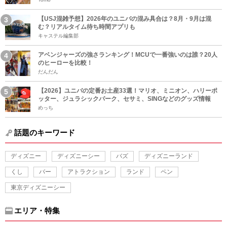
【USJ混雑予想】2026年のユニバの混み具合は？8月・9月は混
む？リアルタイム待ち時間アプリも
キャステル編集部
アベンジャーズの強さランキング！MCUで一番強いのは誰？20人
のヒーローを比較！
だんだん
【2026】ユニバの定番お土産33選！マリオ、ミニオン、ハリーポ
ッター、ジュラシックパーク、セサミ、SINGなどのグッズ情報
めっち
話題のキーワード
ディズニー
ディズニーシー
バズ
ディズニーランド
くし
バー
アトラクション
ランド
ペン
東京ディズニーシー
エリア・特集