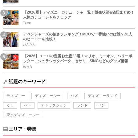
【2026夏】ディズニーカチューシャ一覧！販売状況&値段まとめ！
人気カチューシャをチェック
Tomo
アベンジャーズの強さランキング！MCUで一番強いのは誰？20人
のヒーローを比較！
だんだん
【2026】ユニバの定番お土産33選！マリオ、ミニオン、ハリーポ
ッター、ジュラシックパーク、セサミ、SINGなどのグッズ情報
めっち
話題のキーワード
ディズニー
ディズニーシー
バズ
ディズニーランド
くし
バー
アトラクション
ランド
ペン
東京ディズニーシー
エリア・特集