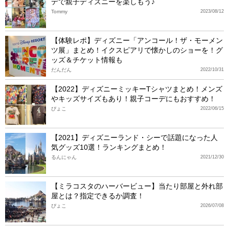
デで親子ディズニーを楽しもう♪
Tommy
2023/08/12
【体験レポ】ディズニー「アンコール！ザ・モーメン
ツ展」まとめ！イクスピアリで懐かしのショーを！グ
ッズ＆チケット情報も
だんだん
2022/10/31
【2022】ディズニーミッキーTシャツまとめ！メンズ
やキッズサイズもあり！親子コーデにもおすすめ！
ぴょこ
2022/06/15
【2021】ディズニーランド・シーで話題になった人
気グッズ10選！ランキングまとめ！
るんにゃん
2021/12/30
【ミラコスタのハーバービュー】当たり部屋と外れ部
屋とは？指定できるか調査！
ぴょこ
2026/07/08