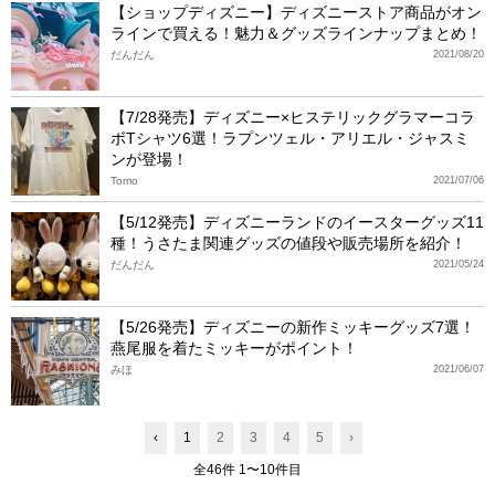
【ショップディズニー】ディズニーストア商品がオン
ラインで買える！魅力＆グッズラインナップまとめ！
だんだん
2021/08/20
【7/28発売】ディズニー×ヒステリックグラマーコラ
ボTシャツ6選！ラプンツェル・アリエル・ジャスミ
ンが登場！
Tomo
2021/07/06
【5/12発売】ディズニーランドのイースターグッズ11
種！うさたま関連グッズの値段や販売場所を紹介！
だんだん
2021/05/24
【5/26発売】ディズニーの新作ミッキーグッズ7選！
燕尾服を着たミッキーがポイント！
みほ
2021/06/07
‹
1
2
3
4
5
›
全46件 1〜10件目