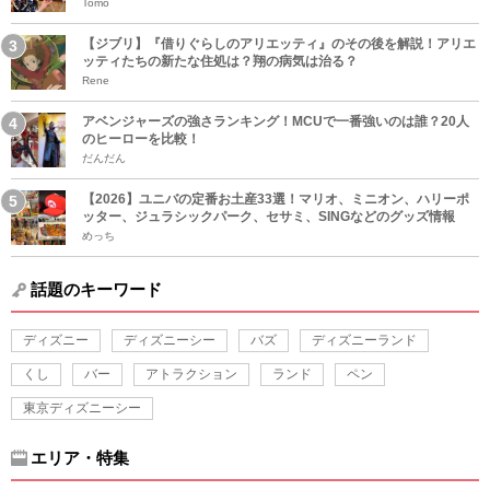
Tomo
【ジブリ】『借りぐらしのアリエッティ』のその後を解説！アリエ
ッティたちの新たな住処は？翔の病気は治る？
Rene
アベンジャーズの強さランキング！MCUで一番強いのは誰？20人
のヒーローを比較！
だんだん
【2026】ユニバの定番お土産33選！マリオ、ミニオン、ハリーポ
ッター、ジュラシックパーク、セサミ、SINGなどのグッズ情報
めっち
話題のキーワード
ディズニー
ディズニーシー
バズ
ディズニーランド
くし
バー
アトラクション
ランド
ペン
東京ディズニーシー
エリア・特集