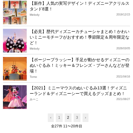
【新作】人気の実写デザイン！ディズニーアクリルス
タンド8選！
Melody
2019/12/15
【必見】歴代ディズニーカチューシャまとめ！かわい
いミニーモチーフがおすすめ！季節限定＆周年限定な
ど！
Melody
2026/03/05
【ポージープラッシー】手足が動かせるディズニーの
ぬいぐるみ！ミッキー＆フレンズ・プーさんなどが登
場！
Tomo
2021/04/16
【2021】ミニーマウスのぬいぐるみ13選！ディズニ
ーランド＆ディズニーシーで買えるグッズまとめ！
みーこ
2021/08/27
‹
1
2
3
›
全27件 11〜20件目