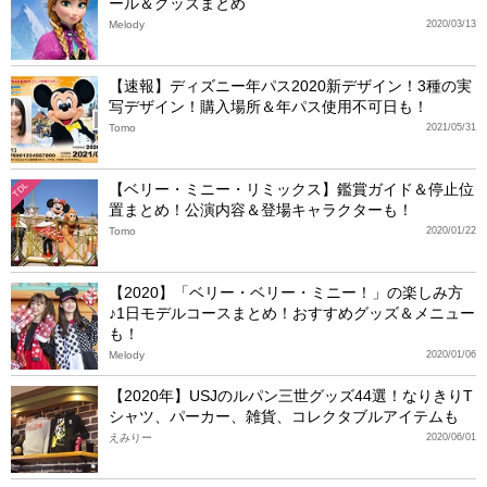
ール＆グッズまとめ
Melody
2020/03/13
【速報】ディズニー年パス2020新デザイン！3種の実
写デザイン！購入場所＆年パス使用不可日も！
Tomo
2021/05/31
【ベリー・ミニー・リミックス】鑑賞ガイド＆停止位
TDL
置まとめ！公演内容＆登場キャラクターも！
Tomo
2020/01/22
【2020】「ベリー・ベリー・ミニー！」の楽しみ方
♪1日モデルコースまとめ！おすすめグッズ＆メニュー
も！
Melody
2020/01/06
【2020年】USJのルパン三世グッズ44選！なりきりT
シャツ、パーカー、雑貨、コレクタブルアイテムも
えみりー
2020/06/01