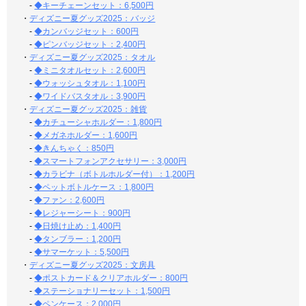
-
◆キーチェーンセット：6,500円
・
ディズニー夏グッズ2025：バッジ
-
◆カンバッジセット：600円
-
◆ピンバッジセット：2,400円
・
ディズニー夏グッズ2025：タオル
-
◆ミニタオルセット：2,600円
-
◆ウォッシュタオル：1,100円
-
◆ワイドバスタオル：3,900円
・
ディズニー夏グッズ2025：雑貨
-
◆カチューシャホルダー：1,800円
-
◆メガネホルダー：1,600円
-
◆きんちゃく：850円
-
◆スマートフォンアクセサリー：3,000円
-
◆カラビナ（ボトルホルダー付）：1,200円
-
◆ペットボトルケース：1,800円
-
◆ファン：2,600円
-
◆レジャーシート：900円
-
◆日焼け止め：1,400円
-
◆タンブラー：1,200円
-
◆サマーケット：5,500円
・
ディズニー夏グッズ2025：文房具
-
◆ポストカード＆クリアホルダー：800円
-
◆ステーショナリーセット：1,500円
-
◆ペンケース：2,000円