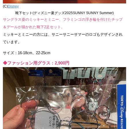
(C)
Disney
靴下セット(ディズニー夏グッズ2025SUNNY SUNNY Summer)
サングラス姿のミッキーとミニー、フラミンゴの浮き輪を付けたチップ
＆デールが描かれた靴下2足セット。
ミッキーとミニーの方には、サニーサニーサマーのロゴもデザインされ
ています。
サイズ：16-18cm、22-25cm
◆ファッション用グラス：2,900円