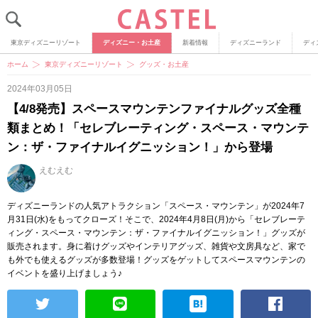
東京ディズニーリゾート
ディズニー・お土産
新着情報
ディズニーランド
ディ
ホーム
東京ディズニーリゾート
グッズ・お土産
2024年03月05日
【4/8発売】スペースマウンテンファイナルグッズ全種
類まとめ！「セレブレーティング・スペース・マウンテ
ン：ザ・ファイナルイグニッション！」から登場
えむえむ
ディズニーランドの人気アトラクション「スペース・マウンテン」が2024年7
月31日(水)をもってクローズ！そこで、2024年4月8日(月)から「セレブレーテ
ィング・スペース・マウンテン：ザ・ファイナルイグニッション！」グッズが
販売されます。身に着けグッズやインテリアグッズ、雑貨や文房具など、家で
も外でも使えるグッズが多数登場！グッズをゲットしてスペースマウンテンの
イベントを盛り上げましょう♪