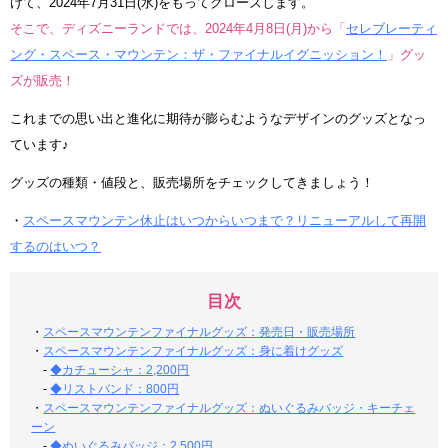
けて、2024年7月31日(水)をもってクローズします。
そこで、ディズニーランドでは、2024年4月8日(月)から「
セレブレーティ
ング・スペース・マウンテン：ザ・ファイナルイグニッション！
」グッ
ズが販売！
これまでの思い出と進化に期待が膨らむようなデザインのグッズとなっ
ています♪
グッズの種類・値段と、販売場所をチェックしてきましょう！
・
スペースマウンテン休止はいつからいつまで？リニューアルして再開
するのはいつ？
目次
・
スペースマウンテンファイナルグッズ：発売日・販売場所
・
スペースマウンテンファイナルグッズ：身に着けグッズ
-
◆カチューシャ：2,200円
-
◆リストバンド：800円
・
スペースマウンテンファイナルグッズ：ぬいぐるみバッジ・キーチェ
ーン
-
◆ぬいぐるみバッジ：2,500円