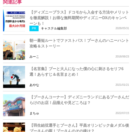
関連記事
【ディズニープラス】ドコモから入会する方法やメリット
を徹底解説！お得な無料期間やディズニーDXのキャンペ
ーンも！
PR
キャステル編集部
2026/05/31
朝一最短ルートでファストパス！プーさんのハニーハント
攻略＆ストーリー
みーこ
2016/06/23
【名言集】プーと大人になった僕の心に刺さるセリフ6
選！あらすじ＆名言まとめ！
あやな
2021/01/21
【プーさんコーナー】ディズニーランドにあるプーさんだ
らけのお店！品揃えや見どころは？
まちゅ
2022/07/15
【羽生結弦選手とプーさん】平昌オリンピック金メダル後
プーさんの雨！プーさんのその後は？