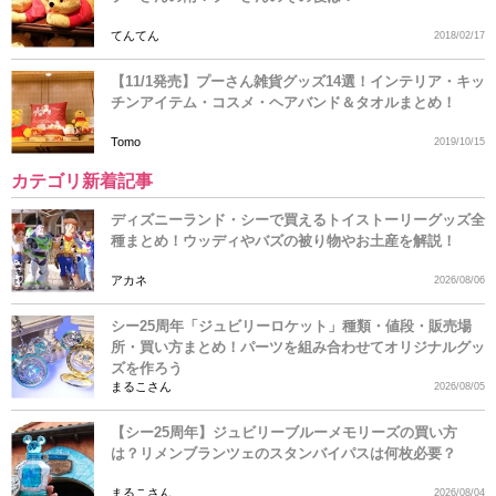
てんてん
2018/02/17
【11/1発売】プーさん雑貨グッズ14選！インテリア・キッ
チンアイテム・コスメ・ヘアバンド＆タオルまとめ！
Tomo
2019/10/15
カテゴリ新着記事
ディズニーランド・シーで買えるトイストーリーグッズ全
種まとめ！ウッディやバズの被り物やお土産を解説！
アカネ
2026/08/06
シー25周年「ジュビリーロケット」種類・値段・販売場
所・買い方まとめ！パーツを組み合わせてオリジナルグッ
ズを作ろう
まるこさん
2026/08/05
【シー25周年】ジュビリーブルーメモリーズの買い方
は？リメンブランツェのスタンバイパスは何枚必要？
まるこさん
2026/08/04