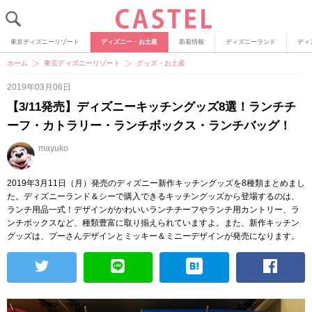
東京ディズニーリゾート
ディズニー・お土産
新着情報
ディズニーランド
ディ
ホーム
東京ディズニーリゾート
グッズ・お土産
2019年03月06日
【3/11発売】ディズニーキッチングッズ8選！ランチチ
ーフ・カトラリー・ランチボックス・ランチバッグ！
mayuko
2019年3月11日（月）発売のディズニー新作キッチングッズを8種類まとめまし
た。ディズニーランド＆シーで購入できるキッチングッズから登場するのは、
ランチ用品一式！デザインがかわいいランチチーフやランチ用カントリー、ラ
ンチボックスなど、種類豊富に取り揃えられていますよ。また、新作キッチン
グッズは、プーさんデザインとミッキー＆ミニーデザインが発売になります。