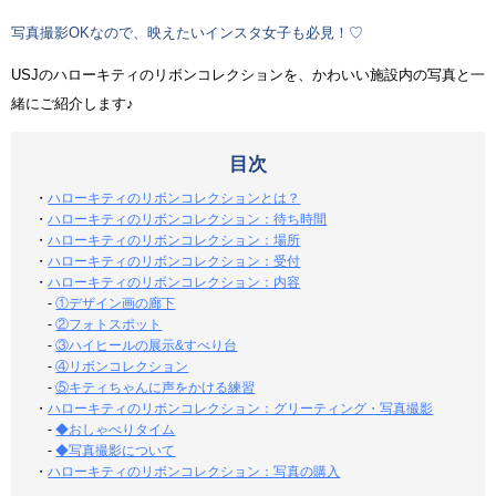
写真撮影OKなので、映えたいインスタ女子も必見！♡
USJのハローキティのリボンコレクションを、かわいい施設内の写真と一
緒にご紹介します♪
目次
・
ハローキティのリボンコレクションとは？
・
ハローキティのリボンコレクション：待ち時間
・
ハローキティのリボンコレクション：場所
・
ハローキティのリボンコレクション：受付
・
ハローキティのリボンコレクション：内容
-
①デザイン画の廊下
-
②フォトスポット
-
③ハイヒールの展示&すべり台
-
④リボンコレクション
-
⑤キティちゃんに声をかける練習
・
ハローキティのリボンコレクション：グリーティング・写真撮影
-
◆おしゃべりタイム
-
◆写真撮影について
・
ハローキティのリボンコレクション：写真の購入