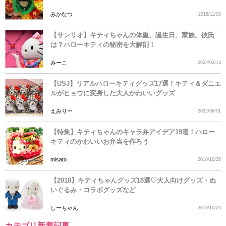
みかなつ
2018/11/02
【サンリオ】キティちゃんの体重、誕生日、家族、彼氏
は？ハローキティの秘密を大解剖！
みーこ
2022/03/14
【USJ】リアルハローキティグッズ17選！キティ＆ダニエ
ルがヒョウに変身した大人かわいいグッズ
えみりー
2022/06/01
【特集】キティちゃんのキャラ弁アイデア19選！ハロー
キティのかわいいお弁当を作ろう
misato
2018/10/25
【2018】キティちゃんグッズ18選♡大人向けグッズ・ぬ
いぐるみ・コラボグッズなど
しーちゃん
2018/10/23
カテゴリ新着記事