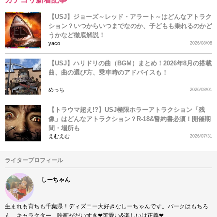
【USJ】ジョーズ～レッド・アラート～はどんなアトラク
ション？いつからいつまでなのか、子どもも乗れるのかど
うかなど徹底解説！
yaco
2026/08/08
【USJ】ハリドリの曲（BGM）まとめ！2026年8月の搭載
曲、曲の選び方、乗車時のアドバイスも！
めっち
2026/08/01
【トラウマ超え!?】USJ極限ホラーアトラクション「残
像」はどんなアトラクション？R-18&誓約書必須！開催期
間・場所も
えむえむ
2026/07/31
ライタープロフィール
しーちゃん
生まれも育ちも千葉県！ディズニー大好きなしーちゃんです。パークはもちろ
ん、キャラクター、映画がだいすき❤︎可愛い&楽しいは正義❤︎