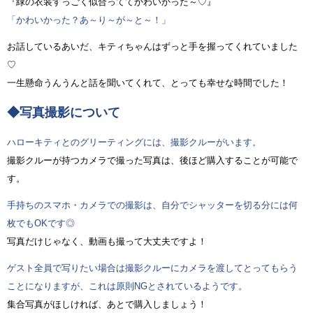
『緑の衣装すっごく似合っててかわいかった～♡』
「かわいかった？あ～り～が～と～！」
お話しているあいだ、キティちゃんはずっと手を握ってくれていました
♡
一生懸命うんうんと話を聞いてくれて、とっても幸せな時間でした！
◆写真撮影について
ハローキティとのグリーティングには、撮影クルーがいます。
撮影クルーが持つカメラで撮った写真は、後ほど購入することが可能で
す。
手持ちのスマホ・カメラでの撮影は、自分でシャッターを切る分には何
枚でもOKです◎
写真だけじゃなく、動画も撮って大丈夫ですよ！
ゲスト全員で写りたい場合は撮影クルーにカメラを渡してとってもらう
ことになりますが、これは原則NGとされているようです。
集合写真がほしければ、あとで購入しましょう！