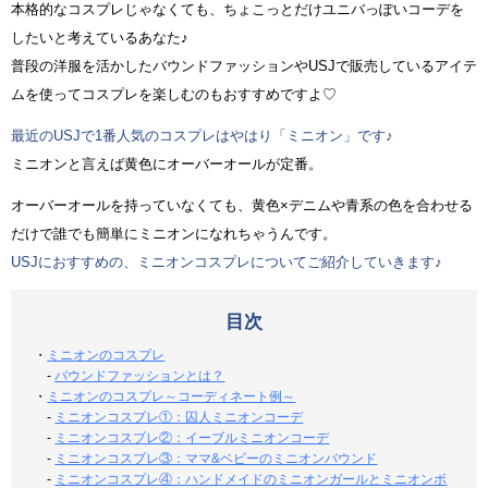
本格的なコスプレじゃなくても、ちょこっとだけユニバっぽいコーデを
したいと考えているあなた♪
普段の洋服を活かしたバウンドファッションやUSJで販売しているアイテ
ムを使ってコスプレを楽しむのもおすすめですよ♡
最近のUSJで1番人気のコスプレはやはり「ミニオン」です♪
ミニオンと言えば黄色にオーバーオールが定番。
オーバーオールを持っていなくても、黄色×デニムや青系の色を合わせる
だけで誰でも簡単にミニオンになれちゃうんです。
USJにおすすめの、ミニオンコスプレについてご紹介していきます♪
目次
・
ミニオンのコスプレ
-
バウンドファッションとは？
・
ミニオンのコスプレ～コーディネート例～
-
ミニオンコスプレ①：囚人ミニオンコーデ
-
ミニオンコスプレ②：イーブルミニオンコーデ
-
ミニオンコスプレ③：ママ&ベビーのミニオンバウンド
-
ミニオンコスプレ④：ハンドメイドのミニオンガールとミニオンボ