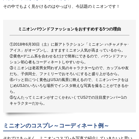
その中でもよく見かけるのはやっぱり、今話題のミニオンです！
ミニオンバウンドファッションをおすすめする5つの理由
①2018年6月30日（土）に新アトラクション「ミニオン･ハチャメチャ･
アイス」がオープンし、ますますミニオン人気が高まっているから。
②黄色×デニム系を合わせるだけで簡単にできるので、バウンドファッ
ション初心者もコーディネートしやすいから。
③ミニオンは老若男女問わず人気のキャラクターなので、カップルや友
だち、子供同士、ファミリーでおそろいにすると盛り上がるから。
④パッと目につく黄色はUSJの風景に映えるので、ミニオンパークをは
じめUSJのいろいろな場所でインスタ映えな写真を撮ることができるか
ら。
⑤なんたってミニオンがすごくかわいくてUSJでの注目度ナンバー1の
キャラクターだから。
ミニオンのコスプレ～コーディネート例～
それではさっそく、ミニオンコスプレを写真で紹介していきたいと思い