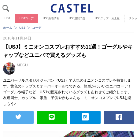
USJ
USJコーデ
USJ新着情報
USJ混雑予想
USJグッズ・お土産
チケ
ホーム
USJ
コーデ
2018年11月14日
【USJ】ミニオンコスプレおすすめ11選！ゴーグルやキ
ャップなどユニバで買えるグッズも
MEGU
ユニバーサルスタジオジャパン（USJ）で人気のミニオンコスプレを特集しま
す。黄色のトップスとオーバーオールでできる、簡単かわいいユニバコーデ！
ゴーグルや帽子など、USJで販売されているグッズもあわせてご紹介します。
友達同士、カップル、家族、子供や赤ちゃんも、ミニオンコスプレでUSJを楽
しもう♪