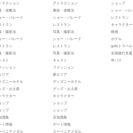
トラクション
アトラクション
ショップ
技・攻略法
裏技・攻略法
ショー・パレ
ョー・パレード
ショー・パレード
レストラン
ストラン
レストラン
キャラクター
真・撮影法
写真・撮影法
映画
ョー・パレード
ショー・パレード
ホテル
ストラン
レストラン
gotoトラベル
真・撮影法
写真・撮影法
全国旅行支援
ャスト
キャスト
年パス
ァッション
ファッション
エリア
新エリア
ィズニーホテル
ディズニーホテル
ッズ・お土産
グッズ・お土産
ャラクター
キャラクター
ョップ
ショップ
ョップ
ショップ
知識集
豆知識集
ート情報
デート情報
ーベニアメダル
スーベニアメダル