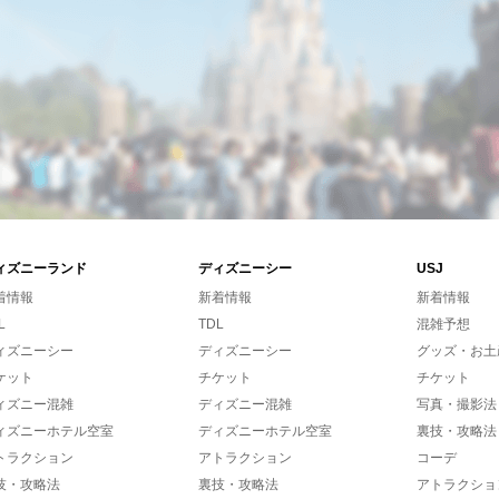
ィズニーランド
ディズニーシー
USJ
着情報
新着情報
新着情報
L
TDL
混雑予想
ィズニーシー
ディズニーシー
グッズ・お土
ケット
チケット
チケット
ィズニー混雑
ディズニー混雑
写真・撮影法
ィズニーホテル空室
ディズニーホテル空室
裏技・攻略法
トラクション
アトラクション
コーデ
技・攻略法
裏技・攻略法
アトラクショ