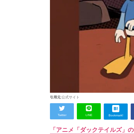
引用元:
公式サイト
Twitter
LINE
Bookmark!
「アニメ「ダックテイルズ」の