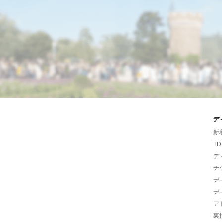
デ
新
TD
デ
チ
デ
デ
ア
裏