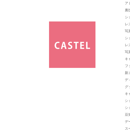
ア
裏
シ
レ
写
シ
レ
写
キ
フ
新
デ
グ
キ
シ
シ
豆
デ
ス