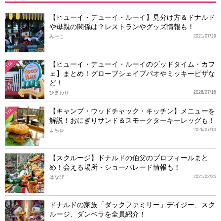
【ヒューイ・デューイ・ルーイ】見分け方＆ドナルド
や母親の関係は？レストランやグッズ情報も！
みーこ
2021/07/29
【ヒューイ・デューイ・ルーイのグッドタイム・カフ
TDL
ェ】まとめ！グローブシェイプパオやミッキーピザな
ど！
ひまわり
2026/07/16
【キャンプ・ウッドチャック・キッチン】メニューを
TDL
解説！おにぎりサンド＆スモークターキーレッグも！
まちゅ
2026/07/10
【スクルージ】ドナルドの伯父のプロフィールまと
め！会える場所・ショーパレード情報も！
はなび
2021/02/25
ドナルドの家族「ダックファミリー」デイジー、スク
ルージ、ダンベラを全員紹介！