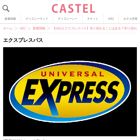
新着情報
ディズニーランド
ディズニーシー
チケット
USJ
ホテル空室
ホーム
USJ
新着情報
【USJエクスプレスパス】売り切れることはある？売り切れ
エクスプレスパス