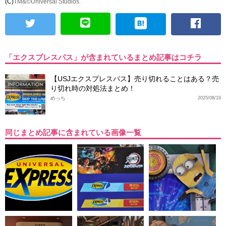
(C)
TM&©Universal Studios.
「エクスプレスパス」が含まれているまとめ記事はコチラ
【USJエクスプレスパス】売り切れることはある？売
り切れ時の対処法まとめ！
めっち
2025/08/19
同じまとめ記事に含まれている画像一覧