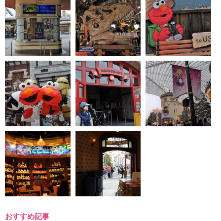
おすすめ記事