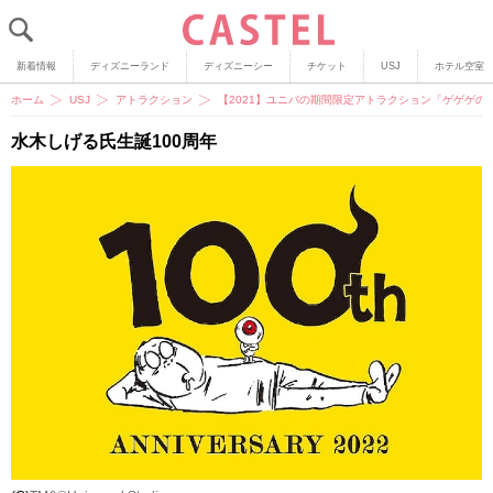
新着情報
ディズニーランド
ディズニーシー
チケット
USJ
ホテル空室
ホーム
USJ
アトラクション
【2021】ユニバの期間限定アトラクション「ゲゲゲ
水木しげる氏生誕100周年