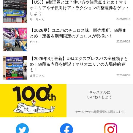
【USJ】e整理券とは？使い方や注意点まとめ！マリ
オエリアや子供向けアトラクションの整理券をゲット
しよう
りーちゃん
2026/05/12
【2026夏】ユニバのチュロス味、販売場所、値段ま
とめ！定番＆期間限定のチュロスが勢揃い！
めっち
2026/07/29
【2026年8月最新】USJエクスプレスパス全種類まと
め！値段＆内容を解説！マリオエリアの入場確約券
も！
まるこさん
2026/07/31
キャステルに
いいね！しよう
テーマパークの最新情報をお届けします!