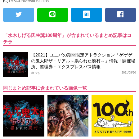
(C)
TM&©Universal Studios.
「水木しげる氏生誕100周年」が含まれているまとめ記事はコ
チラ
【2021】ユニバの期間限定アトラクション「ゲゲゲ
の鬼太郎ザ・リアル～祟られた廃村～」情報！開催場
所、整理券・エクスプレスパス情報
めっち
2021/08/20
同じまとめ記事に含まれている画像一覧