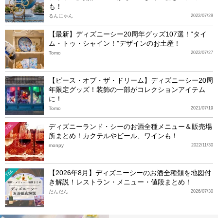
も！
るんにゃん
2022/07/29
【最新】ディズニーシー20周年グッズ107選！“タイ
ム・トゥ・シャイン！”デザインのお土産！
Tomo
2022/07/27
【ピース・オブ・ザ・ドリーム】ディズニーシー20周
年限定グッズ！装飾の一部がコレクションアイテム
に！
Tomo
2021/07/19
ディズニーランド・シーのお酒全種メニュー＆販売場
TDL
所まとめ！カクテルやビール、ワインも！
monpy
2022/11/30
【2026年8月】ディズニーシーのお酒全種類を地図付
TDS
き解説！レストラン・メニュー・値段まとめ！
だんだん
2026/07/30