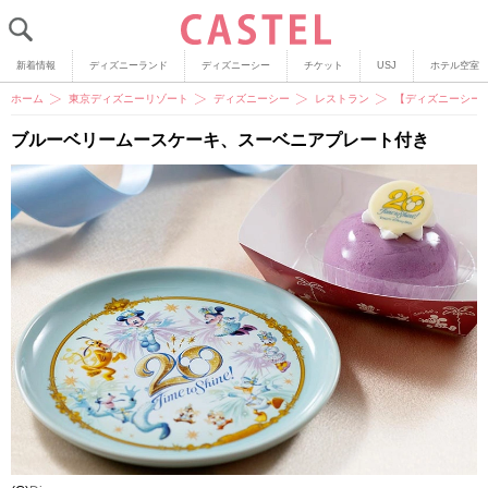
新着情報
ディズニーランド
ディズニーシー
チケット
USJ
ホテル空室
ホーム
東京ディズニーリゾート
ディズニーシー
レストラン
【ディズニーシー
ブルーベリームースケーキ、スーベニアプレート付き