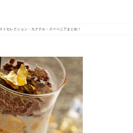
イストセレクション・カクテル・スーベニアまとめ！
スペシャルドリンク、スー