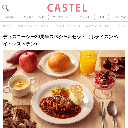
新着情報
ディズニーランド
ディズニーシー
チケット
USJ
ホテル空室
ホーム
東京ディズニーリゾート
ディズニーシー
レストラン
【ディズニーシー
ディズニーシー20周年スペシャルセット（ホライズンベ
イ・レストラン）