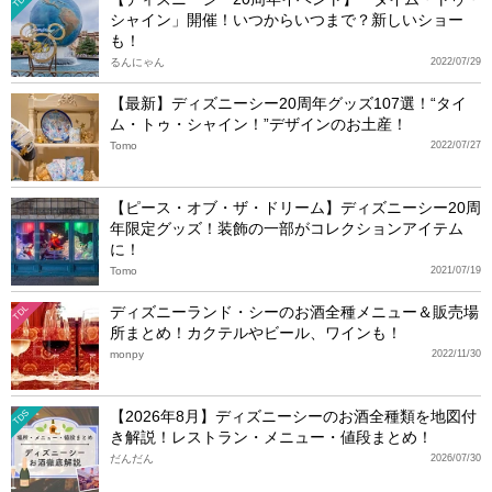
TDS
シャイン」開催！いつからいつまで？新しいショー
も！
るんにゃん
2022/07/29
【最新】ディズニーシー20周年グッズ107選！“タイ
ム・トゥ・シャイン！”デザインのお土産！
Tomo
2022/07/27
【ピース・オブ・ザ・ドリーム】ディズニーシー20周
年限定グッズ！装飾の一部がコレクションアイテム
に！
Tomo
2021/07/19
ディズニーランド・シーのお酒全種メニュー＆販売場
TDL
所まとめ！カクテルやビール、ワインも！
monpy
2022/11/30
【2026年8月】ディズニーシーのお酒全種類を地図付
TDS
き解説！レストラン・メニュー・値段まとめ！
だんだん
2026/07/30