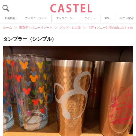
新着情報
ディズニーランド
ディズニーシー
チケット
USJ
ホテル空室
ホーム
東京ディズニーリゾート
グッズ・お土産
【ディズニー】母の日におすすめの
タンブラー（シンプル）