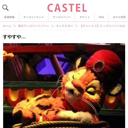
新着情報
ディズニーランド
ディズニーシー
チケット
USJ
ホテル空室
ホーム
東京ディズニーリゾート
キャラクター
【チャンドゥ】ディズニーシーのか
すやすや…