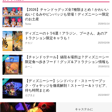
【2026】チャンドゥグッズ全7種類まとめ！かわいい
ぬいぐるみやピンバッジも登場！ディズニーシー限定
のお土産
Tomo
2026/01/14
ディズニーのトラ6選！アラジン、プーさん、あのア
トラクション限定キャラも！
ナカジ
2025/02/09
【チャンドゥテール】値段＆場所は？ディズニーシー
TDS
限定食べ歩きフード！グッズ＆アトラクション情報も
みーこ
2018/02/11
【ディズニーシー】シンドバッド・ストーリーブッ
TDS
ク・ヴォヤッジを徹底解剖！ストーリー＆トリビア、
待ち時間まとめ
えびまよ
2023/09/07
キャステルに