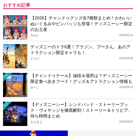
おすすめ記事
【2026】チャンドゥグッズ全7種類まとめ！かわいい
ぬいぐるみやピンバッジも登場！ディズニーシー限定
のお土産
Tomo
2026/01/14
ディズニーのトラ6選！アラジン、プーさん、あのア
トラクション限定キャラも！
ナカジ
2025/02/09
【チャンドゥテール】値段＆場所は？ディズニーシー
TDS
限定食べ歩きフード！グッズ＆アトラクション情報も
みーこ
2018/02/11
【ディズニーシー】シンドバッド・ストーリーブッ
TDS
ク・ヴォヤッジを徹底解剖！ストーリー＆トリビア、
待ち時間まとめ
えびまよ
2023/09/07