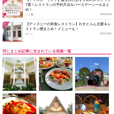
7選！レストランの予約方法＆バースデーシールまと
め！
二ノ瀬
2025/03/29
【ディズニーの和食レストラン】れすとらん北齋＆レ
TDL
ストラン櫻まとめ！メニューも！
みーこ
2022/10/05
同じまとめ記事に含まれている画像一覧