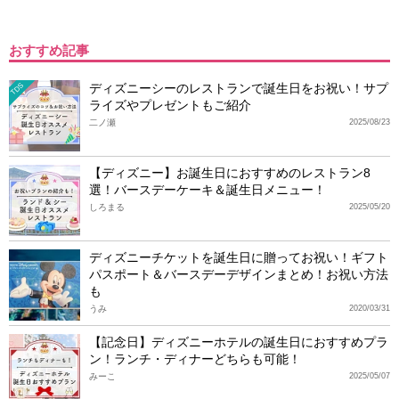
おすすめ記事
ディズニーシーのレストランで誕生日をお祝い！サプ
TDS
ライズやプレゼントもご紹介
二ノ瀬
2025/08/23
【ディズニー】お誕生日におすすめのレストラン8
選！バースデーケーキ＆誕生日メニュー！
しろまる
2025/05/20
ディズニーチケットを誕生日に贈ってお祝い！ギフト
パスポート＆バースデーデザインまとめ！お祝い方法
も
うみ
2020/03/31
【記念日】ディズニーホテルの誕生日におすすめプラ
ン！ランチ・ディナーどちらも可能！
みーこ
2025/05/07