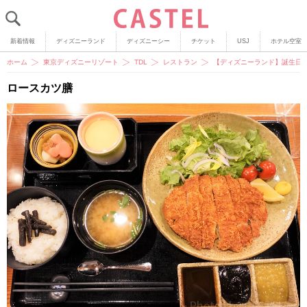
新着情報
ディズニーランド
ディズニーシー
チケット
USJ
ホテル空室
ホーム
東京ディズニーリゾート
TDL
レストラン
【ディズニーランド】誕生日
ロースカツ膳