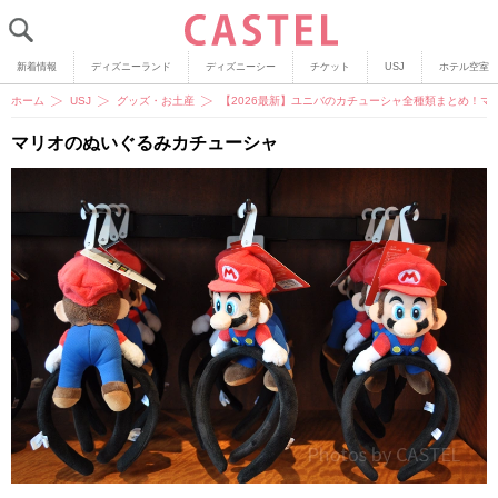
新着情報
ディズニーランド
ディズニーシー
チケット
USJ
ホテル空室
ホーム
USJ
グッズ・お土産
【2026最新】ユニバのカチューシャ全種類まとめ！マ
マリオのぬいぐるみカチューシャ