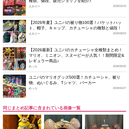
種類、値段、販売ショップを紹介♪
えみりー
2026/03/10
【2026年夏】ユニバの被り物100選！バケットハッ
ト、帽子、キャップ、カチューシャの種類と値段！
えみりー
2026/08/03
【2026最新】ユニバのカチューシャ全種類まとめ！
マリオ、ミニオン、スヌーピーが人気！！期間限定&
レギュラー商品♪
めっち
2026/06/02
ユニバのマリオグッズ500選！カチューシャ、被り
物、ぬいぐるみ、Tシャツ、パーカー
めっち
2026/04/27
同じまとめ記事に含まれている画像一覧