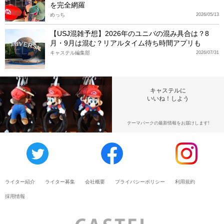
を完全網羅
めっち
2026/05/13
【USJ混雑予想】2026年のユニバの混み具合は？8
月・9月は混む？リアルタイム待ち時間アプリも
キャステル編集部
2026/07/31
キャステルに
いいね！しよう
テーマパークの最新情報をお届けします!
ライター紹介
ライター募集
会社概要
プライバシーポリシー
利用規約
採用情報