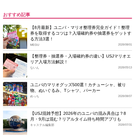
おすすめ記事
【8月最新】ユニバ・マリオ整理券完全ガイド！整理
券を取得するコツは？入場確約券や抽選券をゲットす
る方法3選！
MEGU
2026/08/01
【整理券・抽選券・入場確約券の違い】USJマリオエ
リア入場方法解説！
ないん
2026/05/13
ユニバのマリオグッズ500選！カチューシャ、被り
物、ぬいぐるみ、Tシャツ、パーカー
めっち
2026/08/07
【USJ混雑予想】2026年のユニバの混み具合は？8
月・9月は混む？リアルタイム待ち時間アプリも
キャステル編集部
2026/07/31