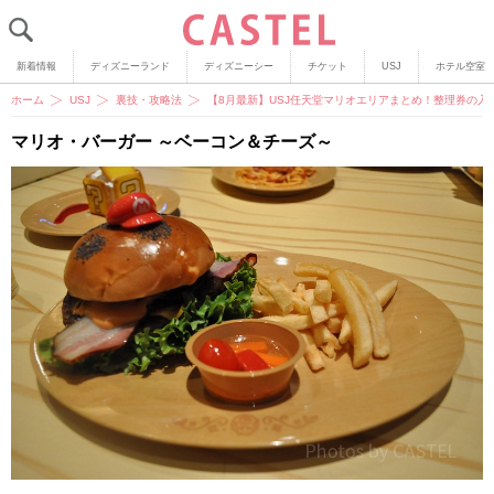
新着情報
ディズニーランド
ディズニーシー
チケット
USJ
ホテル空室
ホーム
USJ
裏技・攻略法
【8月最新】USJ任天堂マリオエリアまとめ！整理券の
マリオ・バーガー ～ベーコン＆チーズ～