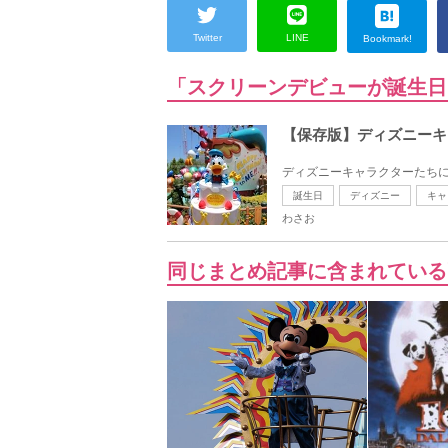
Twitter
LINE
Bookmark!
「スクリーンデビューが誕生日
【保存版】ディズニーキ
ディズニーキャラクターたちに
誕生日
ディズニー
キャ
わさお
同じまとめ記事に含まれている