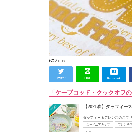
(C)
Disney
Twitter
LINE
Bookmark!
「ケープコッド・クックオフ
TDS
【2021春】ダッフィ
ダッフィー＆フレンズのスプリン
スーベニアカップ
フレンチ
Tomo