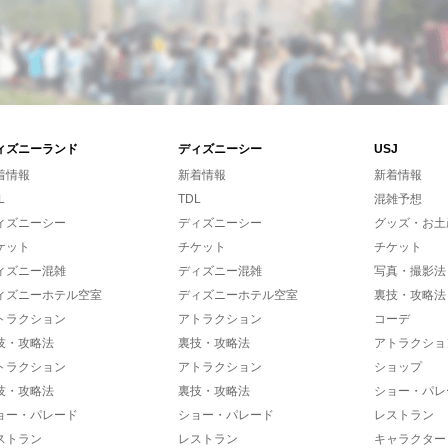
ィズニーランド
ディズニーシー
USJ
着情報
新着情報
新着情報
L
TDL
混雑予想
ィズニーシー
ディズニーシー
グッズ・お土
ケット
チケット
チケット
ィズニー混雑
ディズニー混雑
写真・撮影法
ィズニーホテル空室
ディズニーホテル空室
裏技・攻略法
トラクション
アトラクション
コーデ
技・攻略法
裏技・攻略法
アトラクショ
トラクション
アトラクション
ショップ
技・攻略法
裏技・攻略法
ショー・パレ
ョー・パレード
ショー・パレード
レストラン
ストラン
レストラン
キャラクター