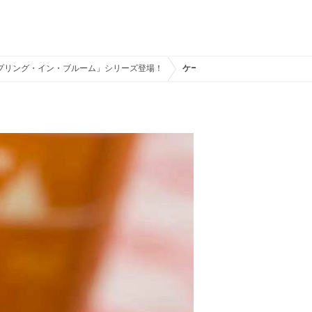
スプリング・イン・ブルーム」シリーズ登場！
ケープコッド・クックオフのファ