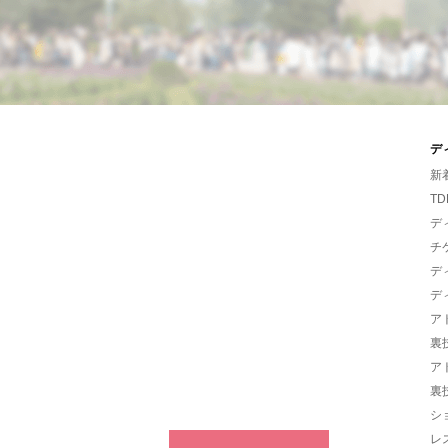
デ
新
TD
デ
チ
デ
デ
ア
裏
ア
裏
シ
レ