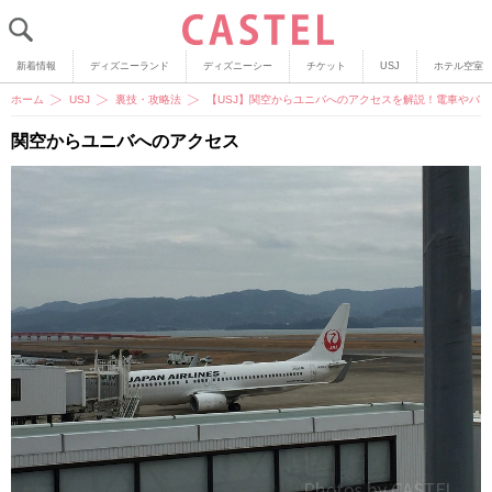
新着情報
ディズニーランド
ディズニーシー
チケット
USJ
ホテル空室
ホーム
USJ
裏技・攻略法
【USJ】関空からユニバへのアクセスを解説！電車やバ
関空からユニバへのアクセス