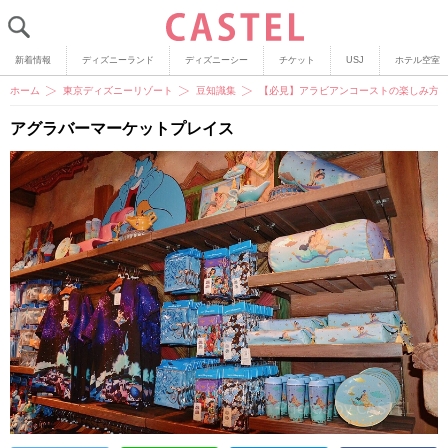
新着情報
ディズニーランド
ディズニーシー
チケット
USJ
ホテル空室
ホーム
東京ディズニーリゾート
豆知識集
【必見】アラビアンコーストの楽しみ方
アグラバーマーケットプレイス