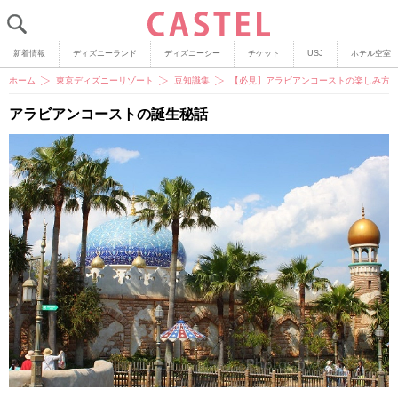
新着情報
ディズニーランド
ディズニーシー
チケット
USJ
ホテル空室
ホーム
東京ディズニーリゾート
豆知識集
【必見】アラビアンコーストの楽しみ方
アラビアンコーストの誕生秘話