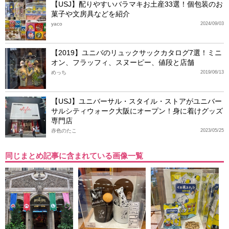
【USJ】配りやすいバラマキお土産33選！個包装のお
菓子や文房具などを紹介
yaco
2024/09/03
【2019】ユニバのリュックサックカタログ7選！ミニ
オン、フラッフィ、スヌーピー、値段と店舗
めっち
2019/06/13
【USJ】ユニバーサル・スタイル・ストアがユニバー
サルシティウォーク大阪にオープン！身に着けグッズ
専門店
赤色のたこ
2023/05/25
同じまとめ記事に含まれている画像一覧