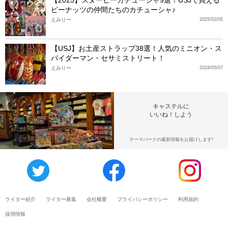
ピーナッツの仲間たちのカチューシャ♪
えみりー
2025/02/05
【USJ】お土産ストラップ38選！人気のミニオン・ス
パイダーマン・セサミストリート！
えみりー
2018/05/07
キャステルに
いいね！しよう
テーマパークの最新情報をお届けします!
ライター紹介
ライター募集
会社概要
プライバシーポリシー
利用規約
採用情報