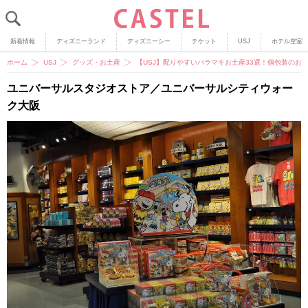
新着情報
ディズニーランド
ディズニーシー
チケット
USJ
ホテル空室
ホーム
USJ
グッズ・お土産
【USJ】配りやすいバラマキお土産33選！個包装のお
ユニバーサルスタジオストア／ユニバーサルシティウォー
ク大阪