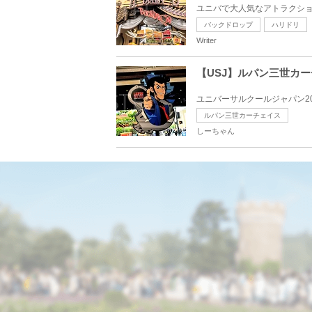
ユニバで大人気なアトラクショ
バックドロップ
ハリドリ
Writer
【USJ】ルパン三世カ
ユニバーサルクールジャパン20
ルパン三世カーチェイス
しーちゃん