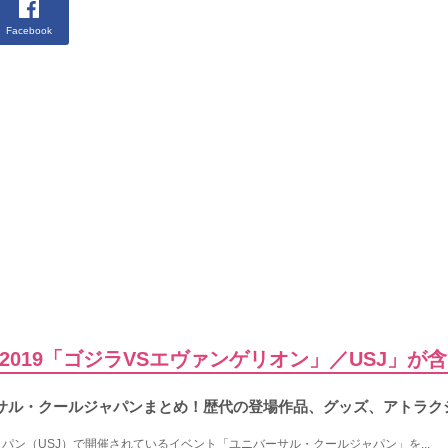
Facebook
019「ゴジラVSエヴァンゲリオン」／USJ」が
ニバーサル・クールジャパンまとめ！歴代の登場作品、グッズ、アトラク
パン（USJ）で開催されているイベント「ユニバーサル・クールジャパン」を...