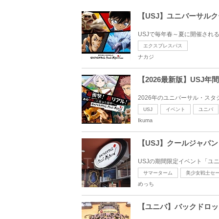
【USJ】ユニバーサル
USJで毎年春～夏に開催される
エクスプレスパス
ナカジ
【2026最新版】US
2026年のユニバーサル・スタ
USJ
イベント
ユニバ
Ikuma
【USJ】クールジャパ
USJの期間限定イベント「ユ
サマーターム
美少女戦士セ
めっち
【ユニバ】バックドロッ