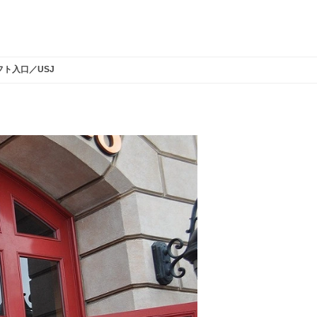
ト入口／USJ