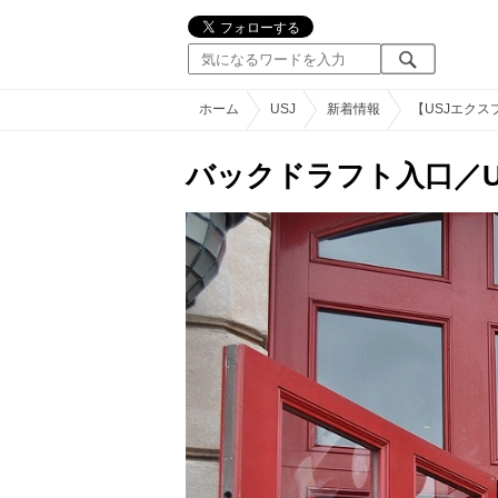
ホーム
USJ
新着情報
【USJエク
バックドラフト入口／U