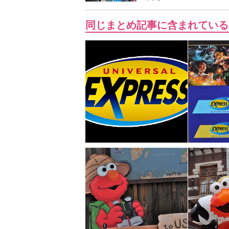
同じまとめ記事に含まれている