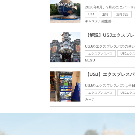
2026年8月、9月のユニバー
USJ
混雑
混雑予想
キャステル編集部
【解説】USJエクスプ
USJのエクスプレスパスの使
エクスプレスパス
USJエク
MEGU
【USJ】エクスプレス
USJのエクスプレスパスは当
エクスプレスパス
USJエク
みーこ