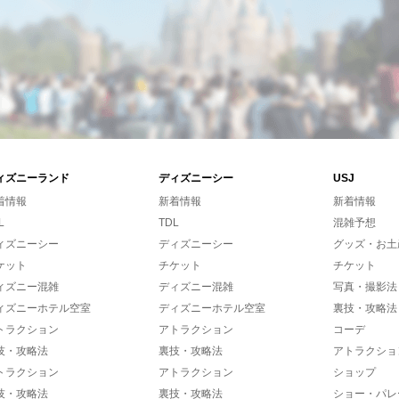
ィズニーランド
ディズニーシー
USJ
着情報
新着情報
新着情報
L
TDL
混雑予想
ィズニーシー
ディズニーシー
グッズ・お土
ケット
チケット
チケット
ィズニー混雑
ディズニー混雑
写真・撮影法
ィズニーホテル空室
ディズニーホテル空室
裏技・攻略法
トラクション
アトラクション
コーデ
技・攻略法
裏技・攻略法
アトラクショ
トラクション
アトラクション
ショップ
技・攻略法
裏技・攻略法
ショー・パレ