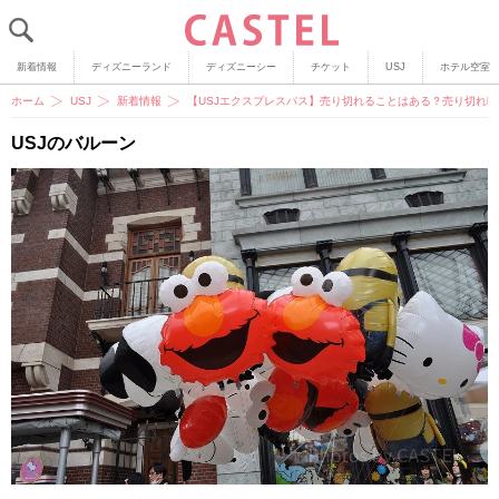
新着情報
ディズニーランド
ディズニーシー
チケット
USJ
ホテル空室
ホーム
USJ
新着情報
【USJエクスプレスパス】売り切れることはある？売り切れ
USJのバルーン