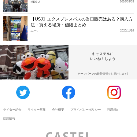
MEGU
2026/03/03
【USJ】エクスプレスパスの当日販売はある？購入方
法・買える場所・値段まとめ
みーこ
2025/11/19
キャステルに
いいね！しよう
テーマパークの最新情報をお届けします!
ライター紹介
ライター募集
会社概要
プライバシーポリシー
利用規約
採用情報